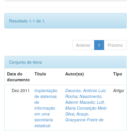
Resultado 1-1 de 1.
Anterior
1
Próximo
Conjunto de itens:
Data do
Título
Autor(es)
Tipo
documento
Dez-2011
Implantação
Dacorso, Antônio Luiz
Artigo
de sistemas
Rocha
;
Nascimento,
de
Ademir Macedo
;
Luft,
informação
Maria Conceição Melo
em uma
Silva
;
Araujo,
secretaria
Gracyanne Freire de
estadual