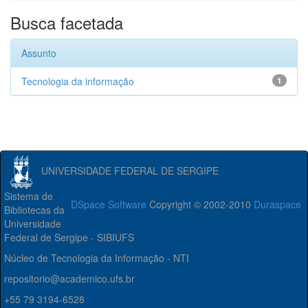
Busca facetada
Assunto
Tecnologia da informação
1
UNIVERSIDADE FEDERAL DE SERGIPE
Sistema de
DSpace Software
Copyright © 2002-2010
Duraspace
Bibliotecas da
Universidade
Federal de Sergipe - SIBIUFS
Núcleo de Tecnologia da Informação - NTI
repositorio@academico.ufs.br
+55 79 3194-6528