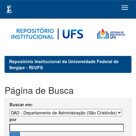
Skip
navigation
Repositório Institucional da Universidade Federal de
Sergipe - RI/UFS
Página de Busca
Buscar em:
por