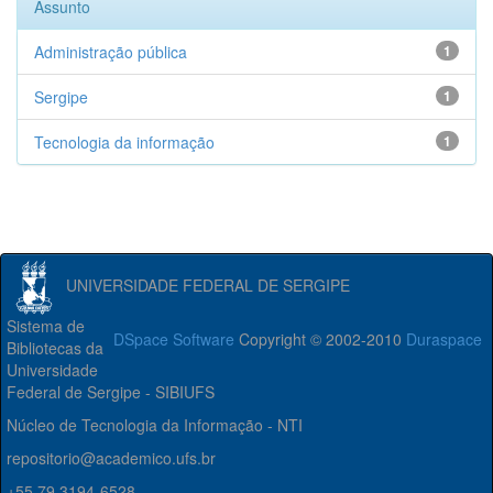
Assunto
Administração pública
1
Sergipe
1
Tecnologia da informação
1
UNIVERSIDADE FEDERAL DE SERGIPE
Sistema de
DSpace Software
Copyright © 2002-2010
Duraspace
Bibliotecas da
Universidade
Federal de Sergipe - SIBIUFS
Núcleo de Tecnologia da Informação - NTI
repositorio@academico.ufs.br
+55 79 3194-6528