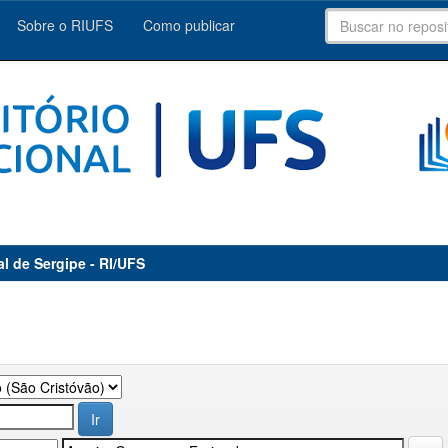
Sobre o RIUFS
Como publicar
al de Sergipe - RI/UFS