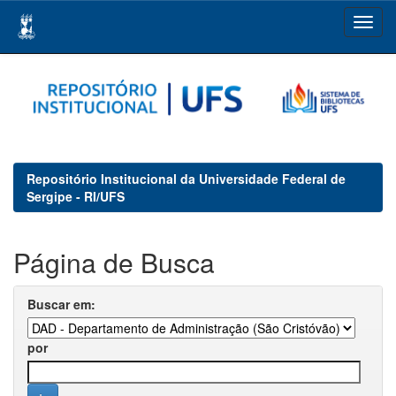
Skip
navigation
Repositório Institucional da Universidade Federal de
Sergipe - RI/UFS
Página de Busca
Buscar em:
por