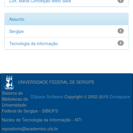
Luft, Maria Conceição Melo Silva
1
Assunto
Sergipe
1
Tecnologia da informação
1
UNIVERSIDADE FEDERAL DE SERGIPE
Sistema de
DSpace Software
Copyright © 2002-2010
Duraspace
Bibliotecas da
Universidade
Federal de Sergipe - SIBIUFS
Núcleo de Tecnologia da Informação - NTI
repositorio@academico.ufs.br