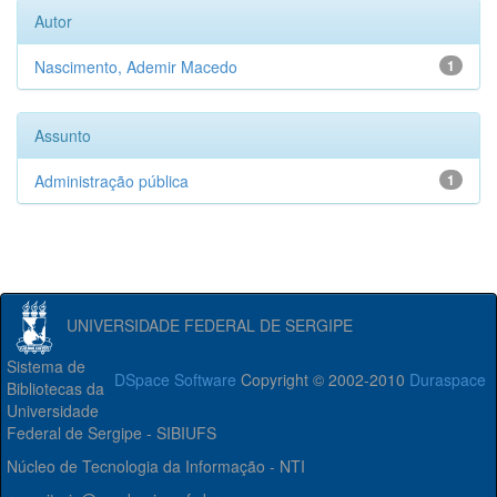
Autor
Nascimento, Ademir Macedo
1
Assunto
Administração pública
1
UNIVERSIDADE FEDERAL DE SERGIPE
Sistema de
DSpace Software
Copyright © 2002-2010
Duraspace
Bibliotecas da
Universidade
Federal de Sergipe - SIBIUFS
Núcleo de Tecnologia da Informação - NTI