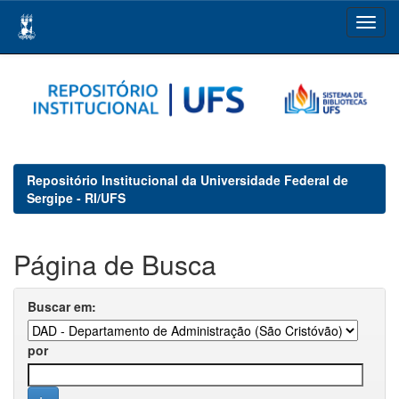
Skip
navigation
Repositório Institucional da Universidade Federal de
Sergipe - RI/UFS
Página de Busca
Buscar em:
por