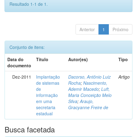
Resultado 1-1 de 1.
Anterior
1
Próximo
Conjunto de itens:
Data do
Título
Autor(es)
Tipo
documento
Dez-2011
Implantação
Dacorso, Antônio Luiz
Artigo
de sistemas
Rocha
;
Nascimento,
de
Ademir Macedo
;
Luft,
informação
Maria Conceição Melo
em uma
Silva
;
Araujo,
secretaria
Gracyanne Freire de
estadual
Busca facetada