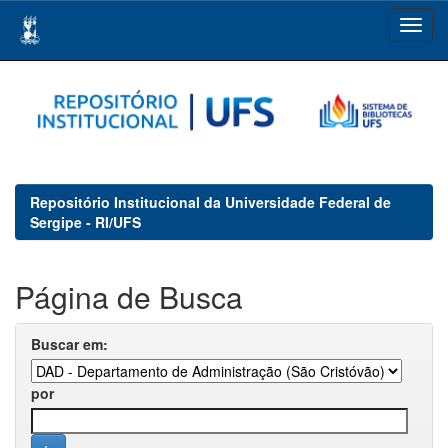
Skip
navigation
Repositório Institucional da Universidade Federal de
Sergipe - RI/UFS
Página de Busca
Buscar em:
por