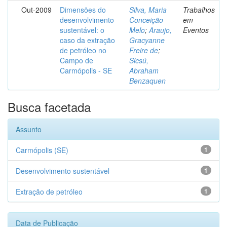
Out-2009
Dimensões do
Silva, Maria
Trabalhos
desenvolvimento
Conceição
em
sustentável: o
Melo
;
Araujo,
Eventos
caso da extração
Gracyanne
de petróleo no
Freire de
;
Campo de
Sicsú,
Carmópolis - SE
Abraham
Benzaquen
Busca facetada
Assunto
Carmópolis (SE)
1
Desenvolvimento sustentável
1
Extração de petróleo
1
Data de Publicação