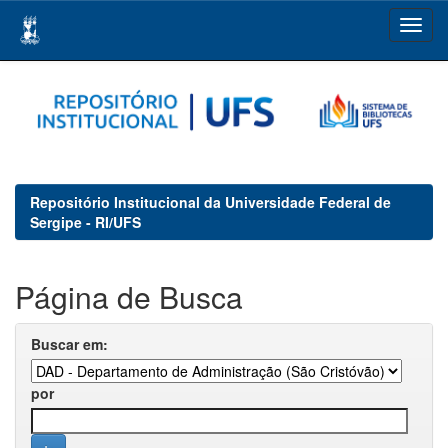
Skip
navigation
Repositório Institucional da Universidade Federal de
Sergipe - RI/UFS
Página de Busca
Buscar em:
por