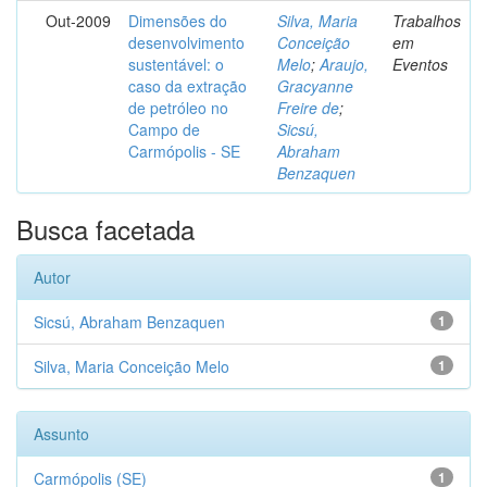
Out-2009
Dimensões do
Silva, Maria
Trabalhos
desenvolvimento
Conceição
em
sustentável: o
Melo
;
Araujo,
Eventos
caso da extração
Gracyanne
de petróleo no
Freire de
;
Campo de
Sicsú,
Carmópolis - SE
Abraham
Benzaquen
Busca facetada
Autor
Sicsú, Abraham Benzaquen
1
Silva, Maria Conceição Melo
1
Assunto
Carmópolis (SE)
1