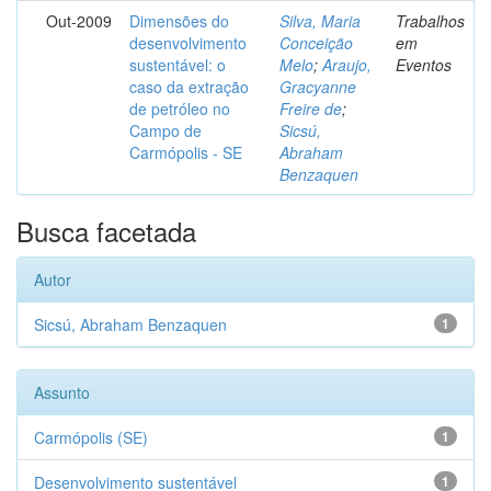
Out-2009
Dimensões do
Silva, Maria
Trabalhos
desenvolvimento
Conceição
em
sustentável: o
Melo
;
Araujo,
Eventos
caso da extração
Gracyanne
de petróleo no
Freire de
;
Campo de
Sicsú,
Carmópolis - SE
Abraham
Benzaquen
Busca facetada
Autor
Sicsú, Abraham Benzaquen
1
Assunto
Carmópolis (SE)
1
Desenvolvimento sustentável
1