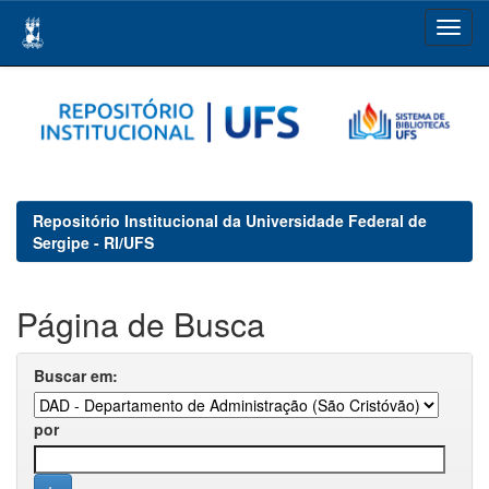
Skip
navigation
Repositório Institucional da Universidade Federal de
Sergipe - RI/UFS
Página de Busca
Buscar em:
por