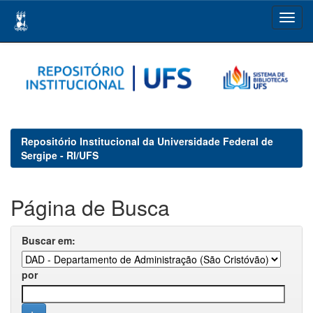
Skip
navigation
Repositório Institucional da Universidade Federal de
Sergipe - RI/UFS
Página de Busca
Buscar em:
por