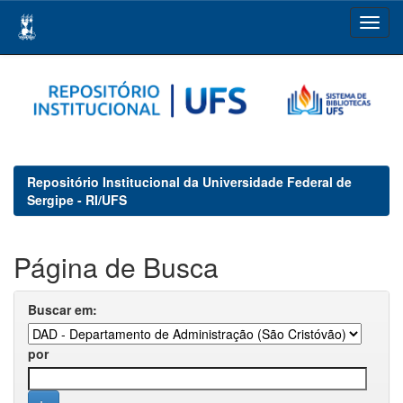
Skip
navigation
Repositório Institucional da Universidade Federal de
Sergipe - RI/UFS
Página de Busca
Buscar em:
por