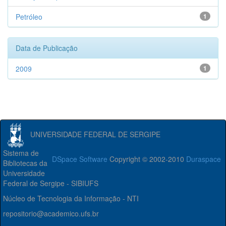
Petróleo
1
Data de Publicação
2009
1
UNIVERSIDADE FEDERAL DE SERGIPE
Sistema de
DSpace Software
Copyright © 2002-2010
Duraspace
Bibliotecas da
Universidade
Federal de Sergipe - SIBIUFS
Núcleo de Tecnologia da Informação - NTI
repositorio@academico.ufs.br