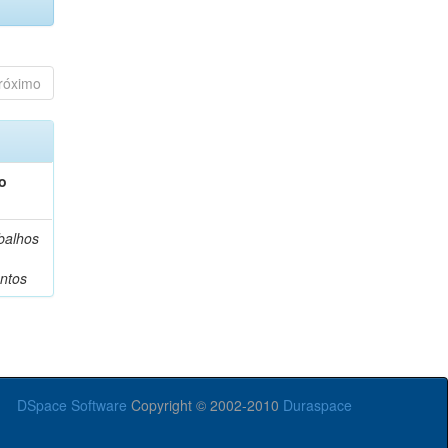
róximo
o
balhos
ntos
DSpace Software
Copyright © 2002-2010
Duraspace