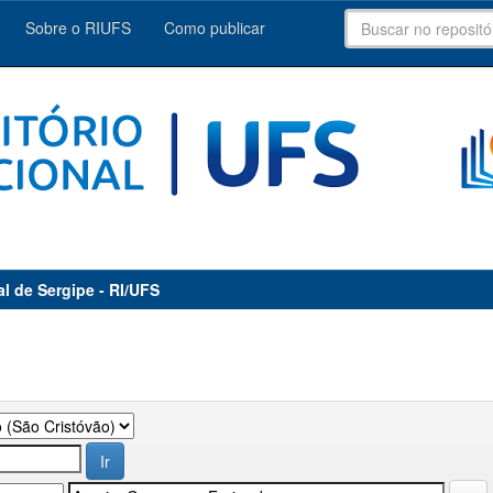
Sobre o RIUFS
Como publicar
al de Sergipe - RI/UFS