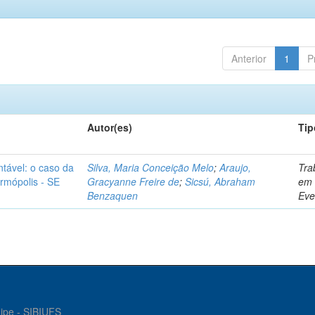
Anterior
1
P
Autor(es)
Tip
tável: o caso da
Silva, Maria Conceição Melo
;
Araujo,
Tra
rmópolis - SE
Gracyanne Freire de
;
Sicsú, Abraham
em
Benzaquen
Eve
gipe - SIBIUFS