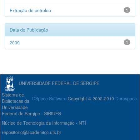
Extração de petróleo
1
Data de Publicação
2009
1
UNIVERSIDADE FEDERAL DE SERGIPE
Sistema de
DSpace Software
Copyright © 2002-2010
Duraspace
Bibliotecas da
Universidade
Federal de Sergipe - SIBIUFS
Núcleo de Tecnologia da Informação - NTI
repositorio@academico.ufs.br