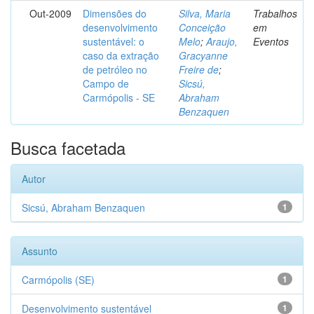
Out-2009
Dimensões do
Silva, Maria
Trabalhos
desenvolvimento
Conceição
em
sustentável: o
Melo
;
Araujo,
Eventos
caso da extração
Gracyanne
de petróleo no
Freire de
;
Campo de
Sicsú,
Carmópolis - SE
Abraham
Benzaquen
Busca facetada
Autor
Sicsú, Abraham Benzaquen
1
Assunto
Carmópolis (SE)
1
Desenvolvimento sustentável
1