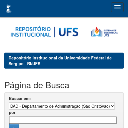
Skip
navigation
Repositório Institucional da Universidade Federal de
Sergipe - RI/UFS
Página de Busca
Buscar em:
por