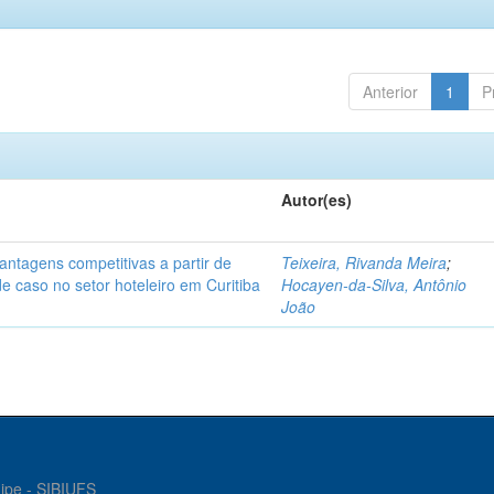
Anterior
1
P
Autor(es)
antagens competitivas a partir de
Teixeira, Rivanda Meira
;
 caso no setor hoteleiro em Curitiba
Hocayen-da-Silva, Antônio
João
gipe - SIBIUFS