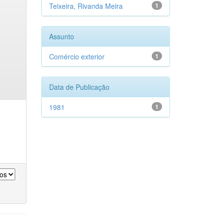
Teixeira, Rivanda Meira
1
Assunto
Comércio exterior
1
Data de Publicação
1981
1