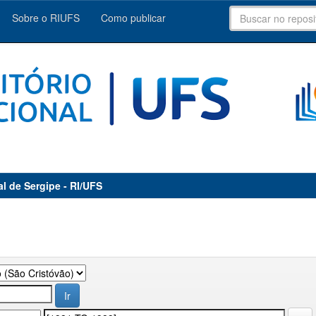
Sobre o RIUFS
Como publicar
al de Sergipe - RI/UFS