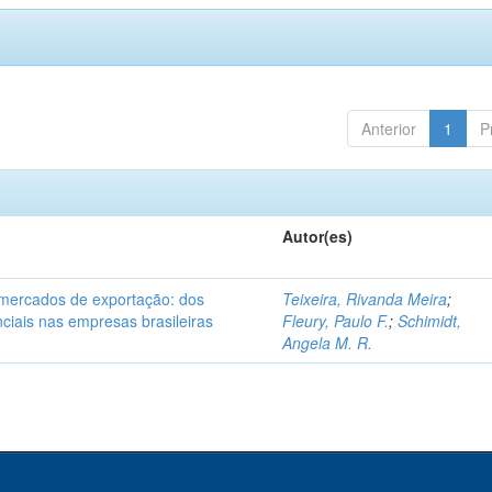
Anterior
1
P
Autor(es)
 mercados de exportação: dos
Teixeira, Rivanda Meira
;
nciais nas empresas brasileiras
Fleury, Paulo F.
;
Schimidt,
Angela M. R.