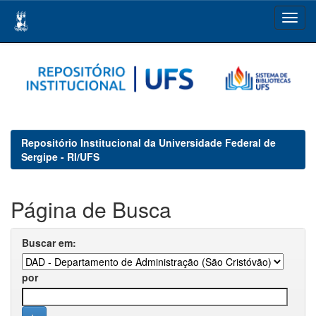
Skip
navigation
Repositório Institucional da Universidade Federal de
Sergipe - RI/UFS
Página de Busca
Buscar em:
por