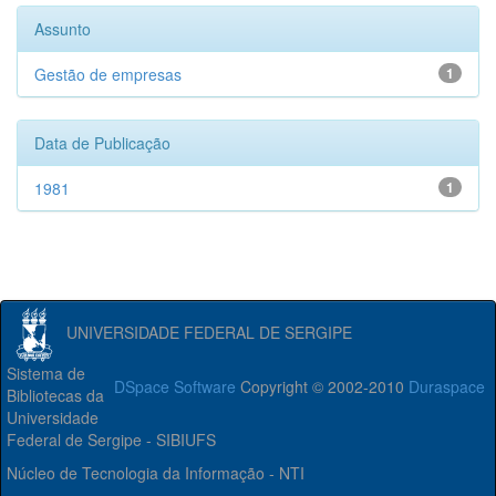
Assunto
Gestão de empresas
1
Data de Publicação
1981
1
UNIVERSIDADE FEDERAL DE SERGIPE
Sistema de
DSpace Software
Copyright © 2002-2010
Duraspace
Bibliotecas da
Universidade
Federal de Sergipe - SIBIUFS
Núcleo de Tecnologia da Informação - NTI