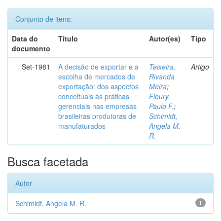
Conjunto de itens:
Data do
Título
Autor(es)
Tipo
documento
Set-1981
A decisão de exportar e a
Teixeira,
Artigo
escolha de mercados de
Rivanda
exportação: dos aspectos
Meira
;
conceituais às práticas
Fleury,
gerenciais nas empresas
Paulo F.
;
brasileiras produtoras de
Schimidt,
manufaturados
Angela M.
R.
Busca facetada
Autor
Schimidt, Angela M. R.
1