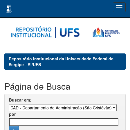
Skip
navigation
Repositório Institucional da Universidade Federal de
Sergipe - RI/UFS
Página de Busca
Buscar em:
por