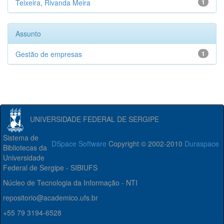
Teixeira, Rivanda Meira
1
Assunto
Gestão de empresas
1
UNIVERSIDADE FEDERAL DE SERGIPE
Sistema de
DSpace Software
Copyright © 2002-2010
Duraspace
Bibliotecas da
Universidade
Federal de Sergipe - SIBIUFS
Núcleo de Tecnologia da Informação - NTI
repositorio@academico.ufs.br
+55 79 3194-6528