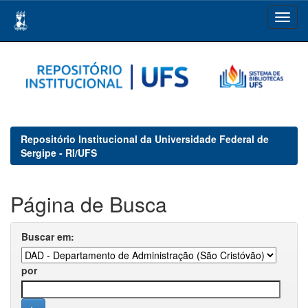
Skip
navigation
Repositório Institucional da Universidade Federal de
Sergipe - RI/UFS
Página de Busca
Buscar em:
por