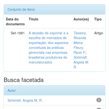
Conjunto de itens:
Data do
Título
Autor(es)
Tipo
documento
Set-1981
A decisão de exportar e a
Teixeira,
Artigo
escolha de mercados de
Rivanda
exportação: dos aspectos
Meira
;
conceituais às práticas
Fleury,
gerenciais nas empresas
Paulo F.
;
brasileiras produtoras de
Schimidt,
manufaturados
Angela M.
R.
Busca facetada
Autor
Schimidt, Angela M. R.
1