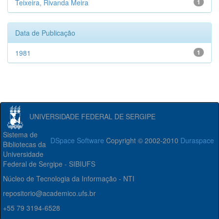
Teixeira, Rivanda Meira
1
Data de Publicação
1981
1
UNIVERSIDADE FEDERAL DE SERGIPE
Sistema de
DSpace Software
Copyright © 2002-2010
Duraspace
Bibliotecas da
Universidade
Federal de Sergipe - SIBIUFS
Núcleo de Tecnologia da Informação - NTI
repositorio@academico.ufs.br
+55 79 3194-6528