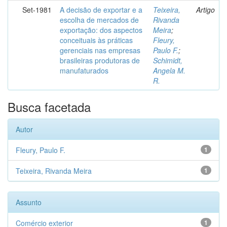
Set-1981
A decisão de exportar e a
Teixeira,
Artigo
escolha de mercados de
Rivanda
exportação: dos aspectos
Meira
;
conceituais às práticas
Fleury,
gerenciais nas empresas
Paulo F.
;
brasileiras produtoras de
Schimidt,
manufaturados
Angela M.
R.
Busca facetada
Autor
Fleury, Paulo F.
1
Teixeira, Rivanda Meira
1
Assunto
Comércio exterior
1