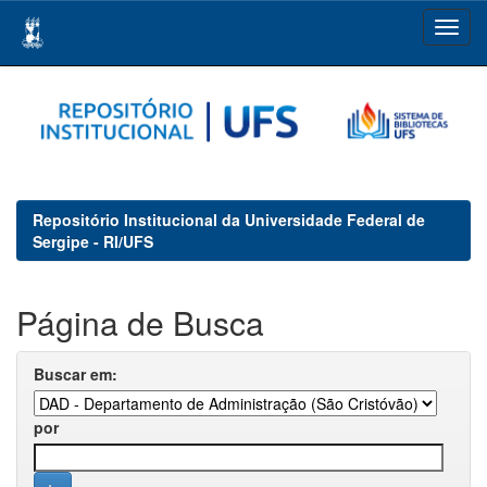
Skip
navigation
Repositório Institucional da Universidade Federal de
Sergipe - RI/UFS
Página de Busca
Buscar em:
por