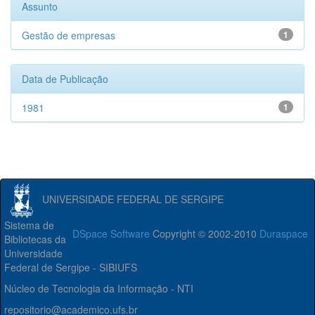
Assunto
Gestão de empresas
1
Data de Publicação
1981
1
UNIVERSIDADE FEDERAL DE SERGIPE
Sistema de
DSpace Software
Copyright © 2002-2010
Duraspace
Bibliotecas da
Universidade
Federal de Sergipe - SIBIUFS
Núcleo de Tecnologia da Informação - NTI
repositorio@academico.ufs.br