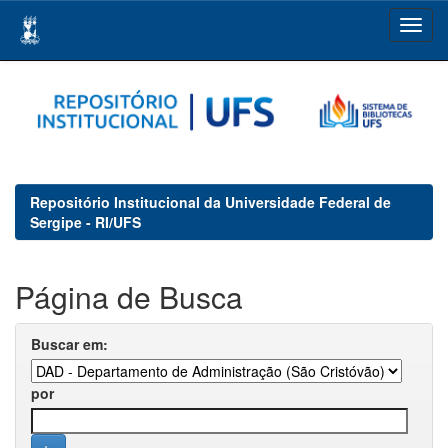
Skip
navigation
Repositório Institucional da Universidade Federal de
Sergipe - RI/UFS
Página de Busca
Buscar em:
por