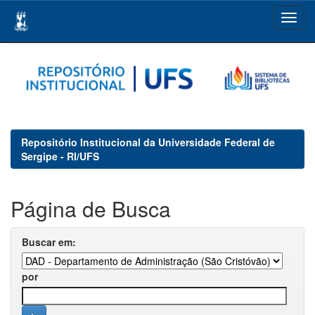
Skip
navigation
Repositório Institucional da Universidade Federal de
Sergipe - RI/UFS
Página de Busca
Buscar em:
por