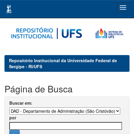
Skip
navigation
Repositório Institucional da Universidade Federal de
Sergipe - RI/UFS
Página de Busca
Buscar em:
por