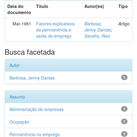
Data do
Título
Autor(es)
Tipo
documento
Mar-1981
Fatores explicativos
Barbosa,
Artigo
da permanência e
Jenny Dantas
;
saída do emprego
Sarathy, Ravi
Busca facetada
Autor
Barbosa, Jenny Dantas
1
Assunto
Administração de empresas
1
Ocupação
1
Permanência no emprego
1