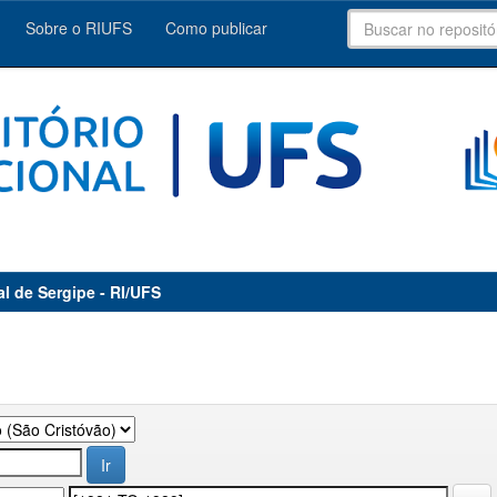
Sobre o RIUFS
Como publicar
al de Sergipe - RI/UFS