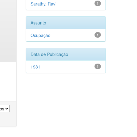
Sarathy, Ravi
1
Assunto
Ocupação
1
Data de Publicação
1981
1