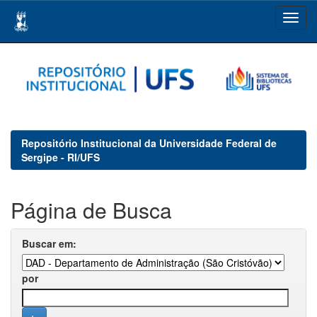
Skip
navigation
Repositório Institucional da Universidade Federal de
Sergipe - RI/UFS
Página de Busca
Buscar em:
por