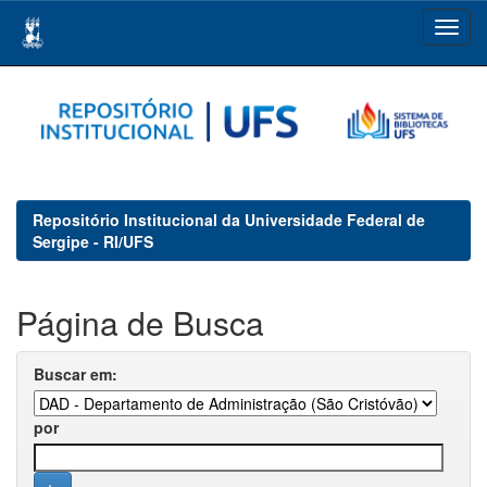
Skip
navigation
Repositório Institucional da Universidade Federal de
Sergipe - RI/UFS
Página de Busca
Buscar em:
por