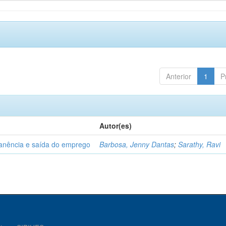
Anterior
1
P
Autor(es)
manência e saída do emprego
Barbosa, Jenny Dantas
;
Sarathy, Ravi