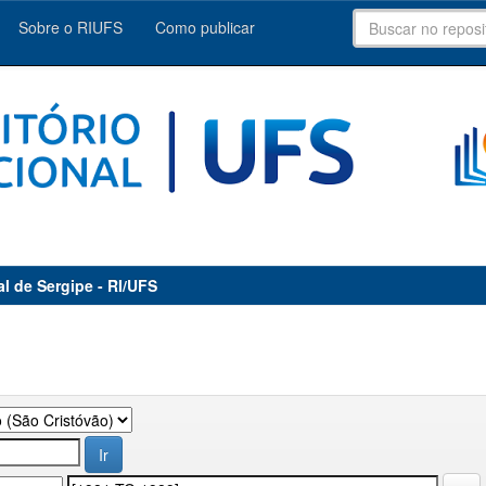
Sobre o RIUFS
Como publicar
al de Sergipe - RI/UFS