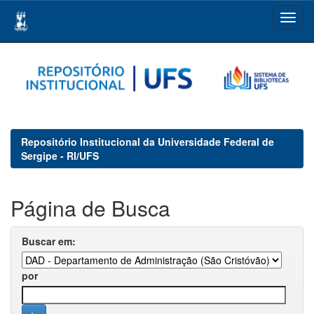
Skip
navigation
Repositório Institucional da Universidade Federal de
Sergipe - RI/UFS
Página de Busca
Buscar em:
por