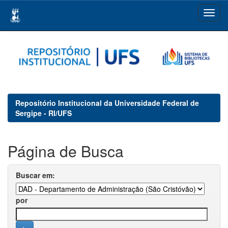
Skip
navigation
Repositório Institucional da Universidade Federal de
Sergipe - RI/UFS
Página de Busca
Buscar em:
por