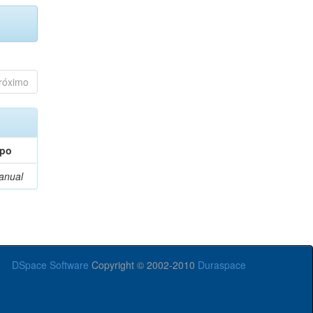
róximo
ipo
anual
DSpace Software
Copyright © 2002-2010
Duraspace