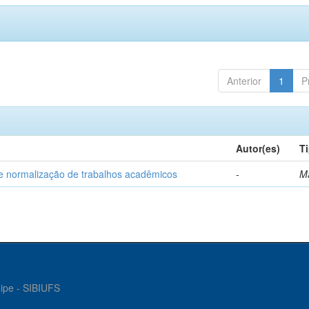
Anterior
1
P
Autor(es)
T
e normalização de trabalhos acadêmicos
-
M
gipe - SIBIUFS