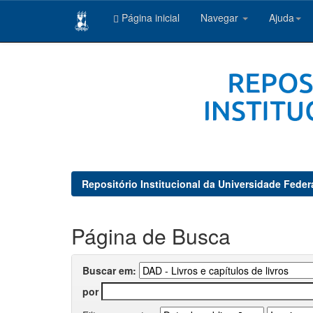
Página inicial
Navegar
Ajuda
Skip
navigation
Repositório Institucional da Universidade Feder
Página de Busca
Buscar em:
por