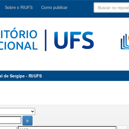
Sobre o RIUFS
Como publicar
al de Sergipe - RI/UFS