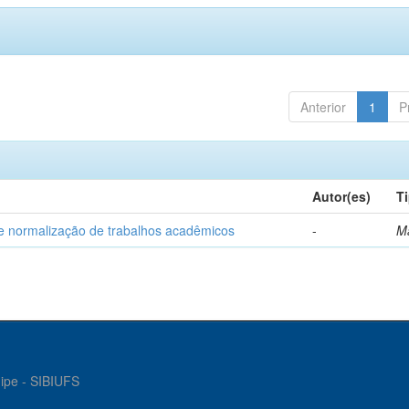
Anterior
1
P
Autor(es)
T
e normalização de trabalhos acadêmicos
-
M
gipe - SIBIUFS