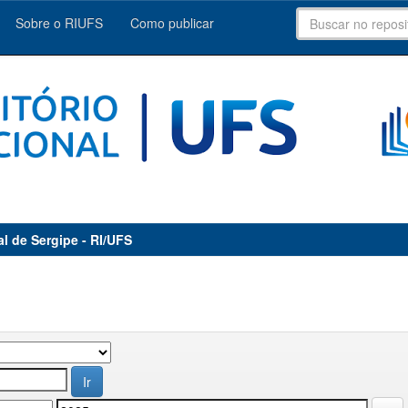
Sobre o RIUFS
Como publicar
al de Sergipe - RI/UFS