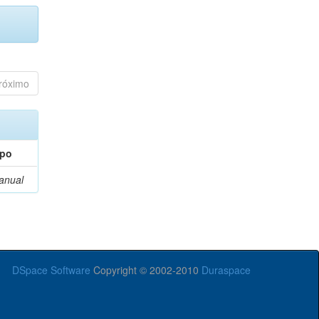
róximo
ipo
anual
DSpace Software
Copyright © 2002-2010
Duraspace