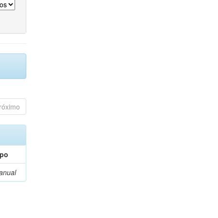
róximo
ipo
anual