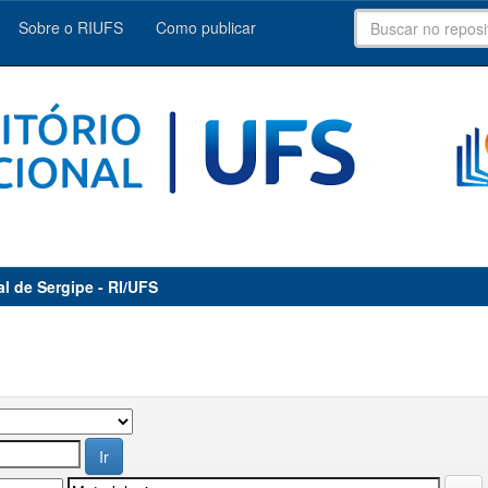
Sobre o RIUFS
Como publicar
al de Sergipe - RI/UFS