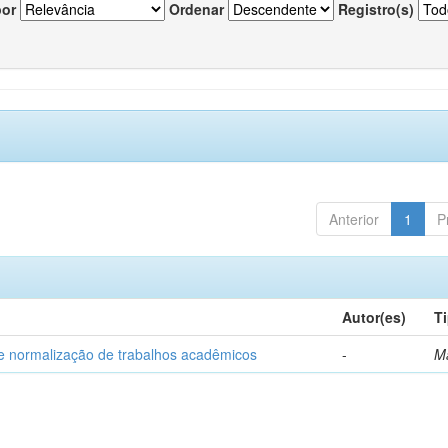
por
Ordenar
Registro(s)
Anterior
1
P
Autor(es)
T
e normalização de trabalhos acadêmicos
-
M