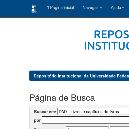
Página inicial
Navegar
Ajuda
Skip
navigation
Repositório Institucional da Universidade Feder
Página de Busca
Buscar em:
por