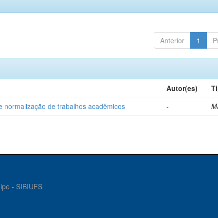
Anterior
1
P
Autor(es)
T
e normalização de trabalhos acadêmicos
-
M
gipe - SIBIUFS