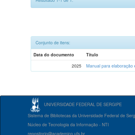
Resultado 1-1 de 1.
Conjunto de itens:
Data do documento
Título
2025
Manual para elaboração 
UNIVERSIDADE FEDERAL DE SERGIPE
Sistema de Bibliotecas da Universidade Federal de Ser
Núcleo de Tecnologia da Informação - NTI
repositorio@academico.ufs.br