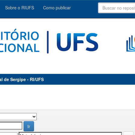
Sobre o RIUFS
Como publicar
al de Sergipe - RI/UFS