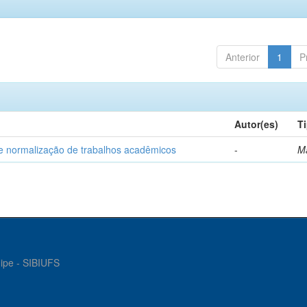
Anterior
1
P
Autor(es)
T
e normalização de trabalhos acadêmicos
-
M
gipe - SIBIUFS