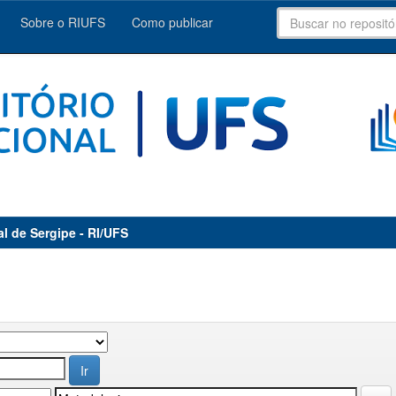
Sobre o RIUFS
Como publicar
al de Sergipe - RI/UFS