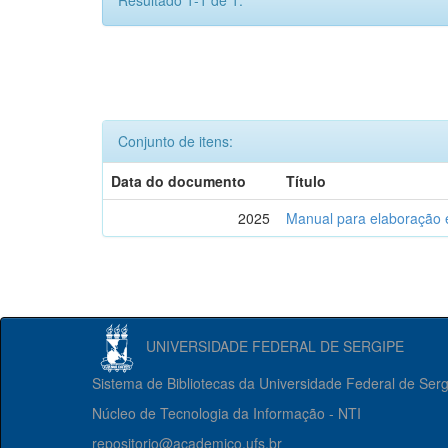
Resultado 1-1 de 1.
Conjunto de itens:
Data do documento
Título
2025
Manual para elaboração 
UNIVERSIDADE FEDERAL DE SERGIPE
Sistema de Bibliotecas da Universidade Federal de Ser
Núcleo de Tecnologia da Informação - NTI
repositorio@academico.ufs.br