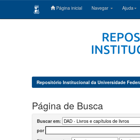
Página inicial
Navegar
Ajuda
Skip
navigation
Repositório Institucional da Universidade Feder
Página de Busca
Buscar em:
por