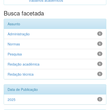
trabalhos acadêmicos
Busca facetada
Assunto
Administração
1
Normas
1
Pesquisa
1
Redação acadêmica
1
Redação técnica
1
Data de Publicação
2025
1