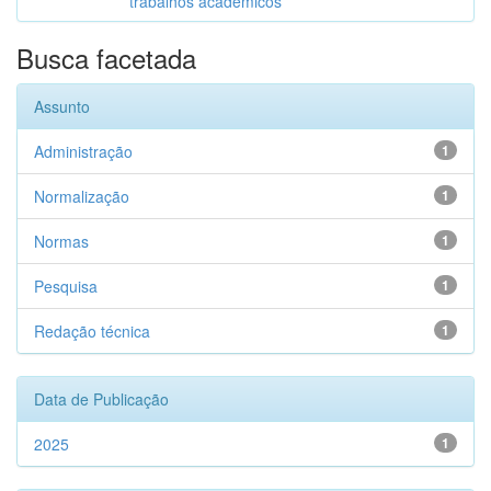
trabalhos acadêmicos
Busca facetada
Assunto
Administração
1
Normalização
1
Normas
1
Pesquisa
1
Redação técnica
1
Data de Publicação
2025
1