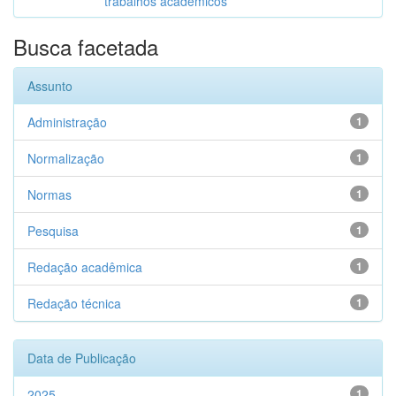
trabalhos acadêmicos
Busca facetada
Assunto
Administração
1
Normalização
1
Normas
1
Pesquisa
1
Redação acadêmica
1
Redação técnica
1
Data de Publicação
2025
1