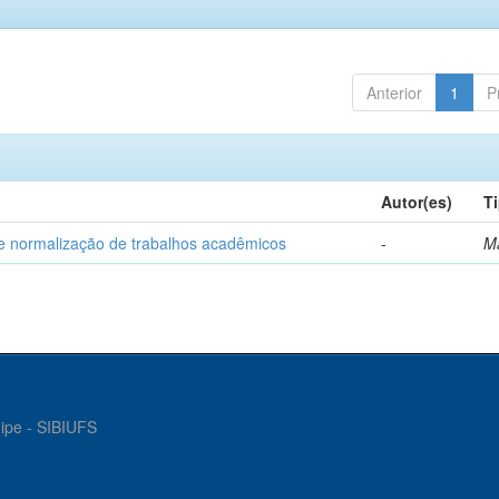
Anterior
1
P
Autor(es)
T
e normalização de trabalhos acadêmicos
-
M
gipe - SIBIUFS