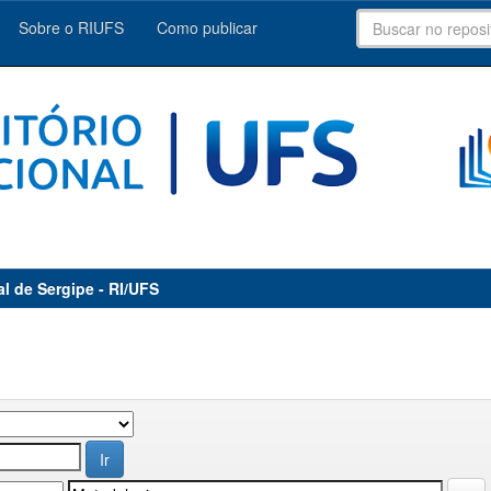
Sobre o RIUFS
Como publicar
al de Sergipe - RI/UFS