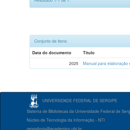
Resultado 1-1 de 1.
Conjunto de itens:
Data do documento
Título
2025
Manual para elaboração 
UNIVERSIDADE FEDERAL DE SERGIPE
Sistema de Bibliotecas da Universidade Federal de Ser
Núcleo de Tecnologia da Informação - NTI
repositorio@academico.ufs.br