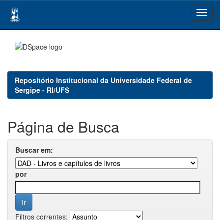
Skip
navigation
Repositório Institucional da Universidade Federal de
Sergipe - RI/UFS
Página de Busca
Buscar em:
por
Filtros correntes: