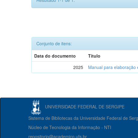
Resultado 1-1 de 1.
Conjunto de itens:
Data do documento
Título
2025
Manual para elaboração 
UNIVERSIDADE FEDERAL DE SERGIPE
Sistema de Bibliotecas da Universidade Federal de Ser
Núcleo de Tecnologia da Informação - NTI
repositorio@academico.ufs.br