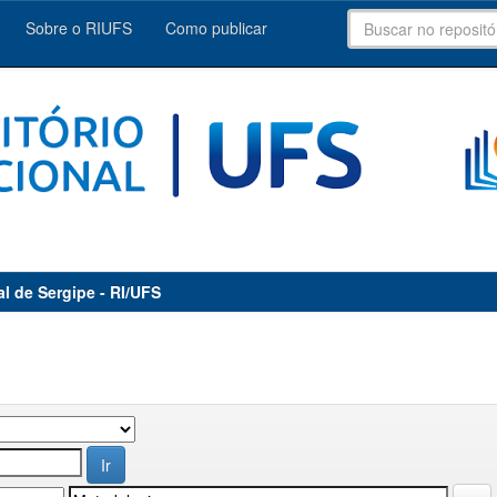
Sobre o RIUFS
Como publicar
al de Sergipe - RI/UFS