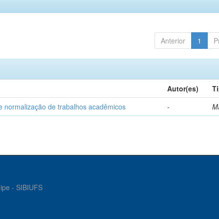
Anterior
1
P
Autor(es)
T
e normalização de trabalhos acadêmicos
-
M
gipe - SIBIUFS