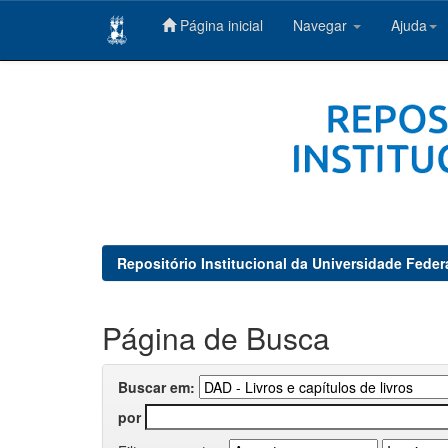
Página inicial
Navegar
Ajuda
Skip
navigation
Repositório Institucional da Universidade Feder
Página de Busca
Buscar em:
por