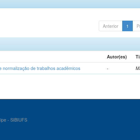
Anterior
1
P
Autor(es)
T
e normalização de trabalhos acadêmicos
-
M
gipe - SIBIUFS