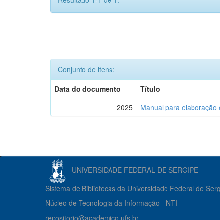
Resultado 1-1 de 1.
Conjunto de itens:
Data do documento
Título
2025
Manual para elaboração 
UNIVERSIDADE FEDERAL DE SERGIPE
Sistema de Bibliotecas da Universidade Federal de Ser
Núcleo de Tecnologia da Informação - NTI
repositorio@academico.ufs.br