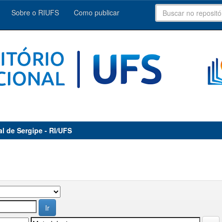
Sobre o RIUFS
Como publicar
al de Sergipe - RI/UFS