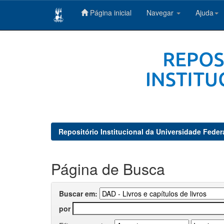
Página inicial
Navegar
Ajuda
Skip
navigation
Repositório Institucional da Universidade Feder
Página de Busca
Buscar em:
por