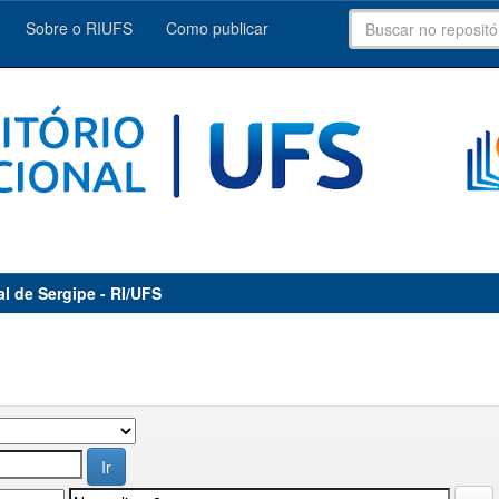
Sobre o RIUFS
Como publicar
al de Sergipe - RI/UFS