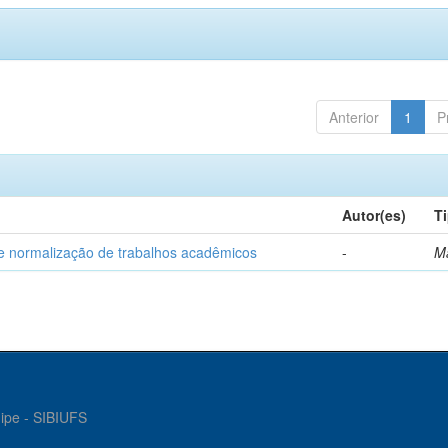
Anterior
1
P
Autor(es)
T
e normalização de trabalhos acadêmicos
-
M
gipe - SIBIUFS