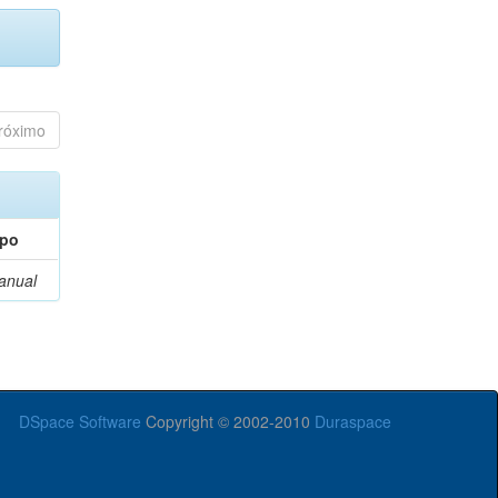
róximo
ipo
anual
DSpace Software
Copyright © 2002-2010
Duraspace