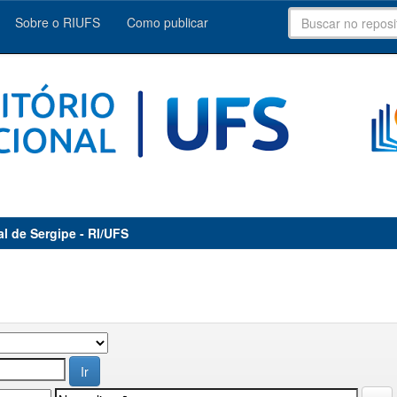
Sobre o RIUFS
Como publicar
al de Sergipe - RI/UFS