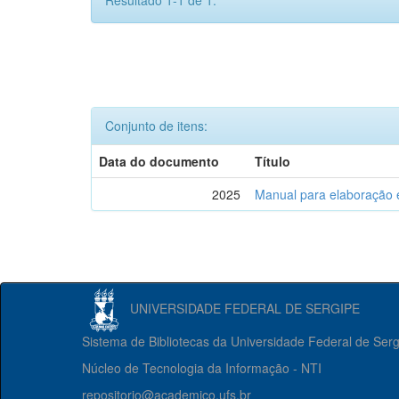
Resultado 1-1 de 1.
Conjunto de itens:
Data do documento
Título
2025
Manual para elaboração 
UNIVERSIDADE FEDERAL DE SERGIPE
Sistema de Bibliotecas da Universidade Federal de Ser
Núcleo de Tecnologia da Informação - NTI
repositorio@academico.ufs.br