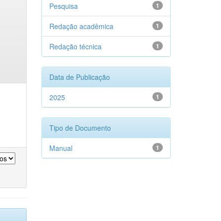
Pesquisa
1
Redação acadêmica
1
Redação técnica
1
Data de Publicação
2025
1
Tipo de Documento
Manual
1