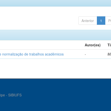
Anterior
1
P
Autor(es)
T
e normalização de trabalhos acadêmicos
-
M
gipe - SIBIUFS