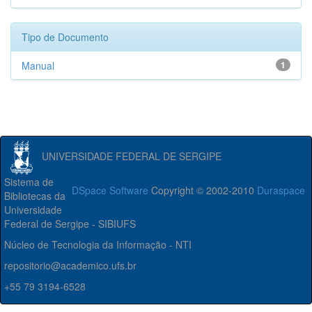
Tipo de Documento
Manual
1
UNIVERSIDADE FEDERAL DE SERGIPE
Sistema de
DSpace Software
Copyright © 2002-2010
Duraspace
Bibliotecas da
Universidade
Federal de Sergipe - SIBIUFS
Núcleo de Tecnologia da Informação - NTI
repositorio@academico.ufs.br
+55 79 3194-6528