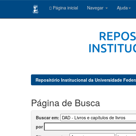
Página inicial
Navegar
Ajuda
Skip
navigation
Repositório Institucional da Universidade Feder
Página de Busca
Buscar em:
por