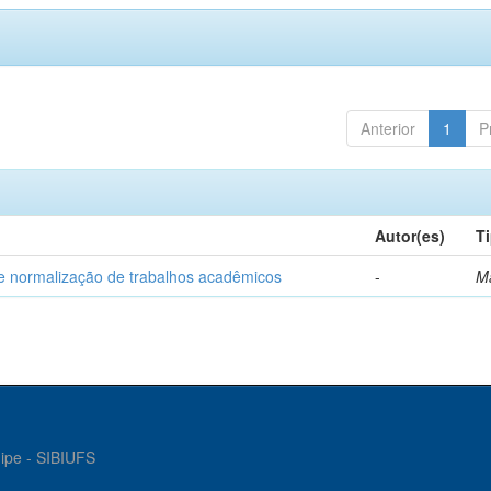
Anterior
1
P
Autor(es)
T
e normalização de trabalhos acadêmicos
-
M
gipe - SIBIUFS