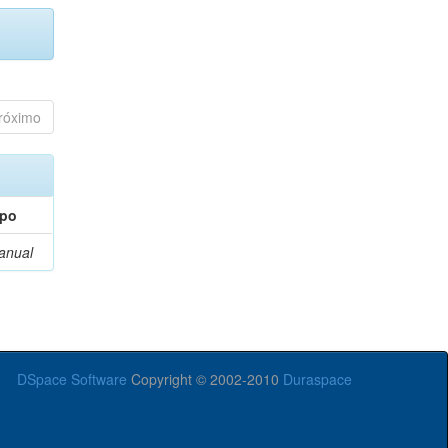
róximo
ipo
anual
DSpace Software
Copyright © 2002-2010
Duraspace