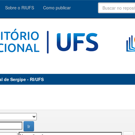
Sobre o RIUFS
Como publicar
al de Sergipe - RI/UFS