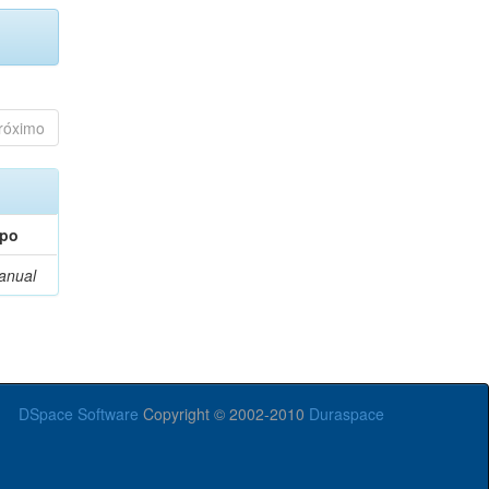
róximo
ipo
anual
DSpace Software
Copyright © 2002-2010
Duraspace