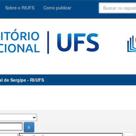
Sobre o RIUFS
Como publicar
al de Sergipe - RI/UFS