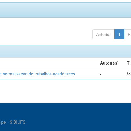
Anterior
1
P
Autor(es)
T
e normalização de trabalhos acadêmicos
-
M
gipe - SIBIUFS