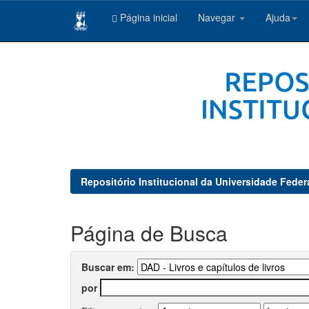
Página inicial
Navegar
Ajuda
Skip
navigation
Repositório Institucional da Universidade Feder
Página de Busca
Buscar em:
por