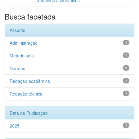
trabalhos acadêmicos
Busca facetada
Assunto
Administração
1
Metodologia
1
Normas
1
Redação acadêmica
1
Redação técnica
1
Data de Publicação
2025
1