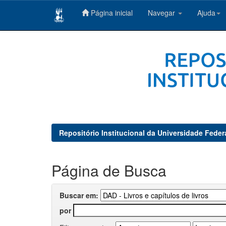
Página inicial
Navegar
Ajuda
Skip
navigation
Repositório Institucional da Universidade Feder
Página de Busca
Buscar em:
por