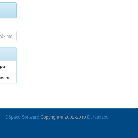
róximo
ipo
anual
DSpace Software
Copyright © 2002-2010
Duraspace