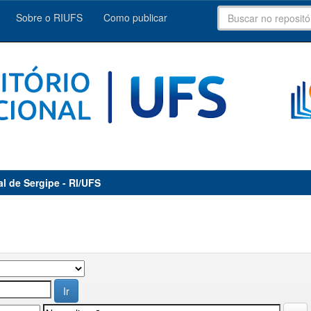
Sobre o RIUFS
Como publicar
al de Sergipe - RI/UFS