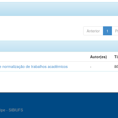
Anterior
1
P
Autor(es)
T
e normalização de trabalhos acadêmicos
-
M
gipe - SIBIUFS