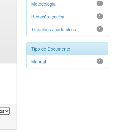
Metodologia
1
Redação técnica
1
Trabalhos acadêmicos
1
Tipo de Documento
Manual
1