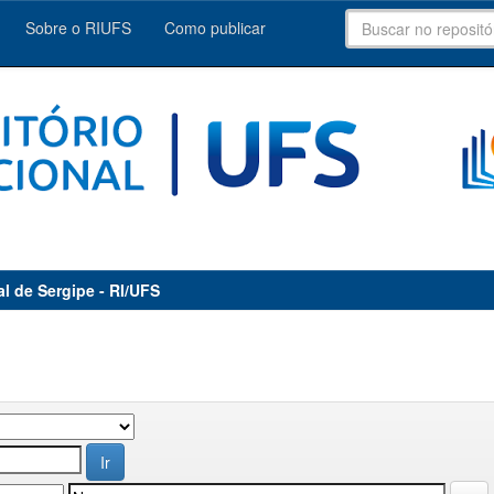
Sobre o RIUFS
Como publicar
al de Sergipe - RI/UFS