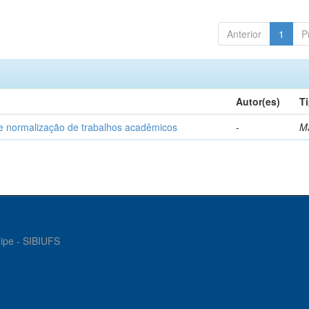
Anterior
1
P
Autor(es)
T
e normalização de trabalhos acadêmicos
-
M
gipe - SIBIUFS