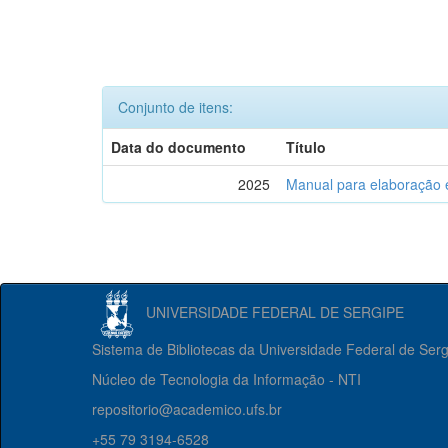
Conjunto de itens:
Data do documento
Título
2025
Manual para elaboração 
UNIVERSIDADE FEDERAL DE SERGIPE
Sistema de Bibliotecas da Universidade Federal de Ser
Núcleo de Tecnologia da Informação - NTI
repositorio@academico.ufs.br
+55 79 3194-6528