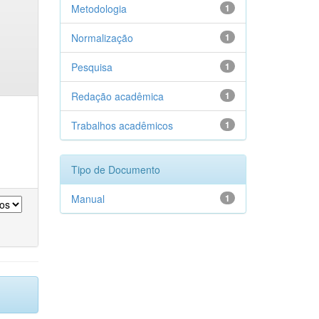
Metodologia
1
Normalização
1
Pesquisa
1
Redação acadêmica
1
Trabalhos acadêmicos
1
Tipo de Documento
Manual
1