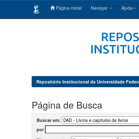
Página inicial
Navegar
Ajuda
Skip
navigation
Repositório Institucional da Universidade Feder
Página de Busca
Buscar em:
por