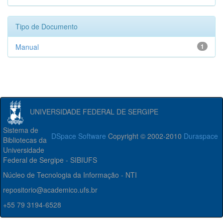
Tipo de Documento
Manual
1
UNIVERSIDADE FEDERAL DE SERGIPE
Sistema de
DSpace Software
Copyright © 2002-2010
Duraspace
Bibliotecas da
Universidade
Federal de Sergipe - SIBIUFS
Núcleo de Tecnologia da Informação - NTI
repositorio@academico.ufs.br
+55 79 3194-6528