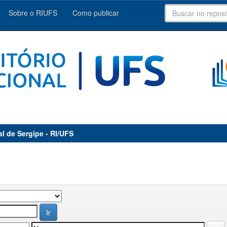
Sobre o RIUFS
Como publicar
al de Sergipe - RI/UFS