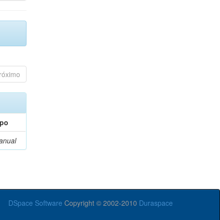
róximo
ipo
anual
DSpace Software
Copyright © 2002-2010
Duraspace