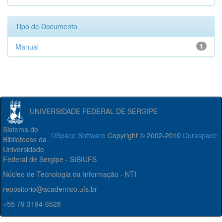
Tipo de Documento
Manual
1
UNIVERSIDADE FEDERAL DE SERGIPE
Sistema de
DSpace Software
Copyright © 2002-2010
Duraspace
Bibliotecas da
Universidade
Federal de Sergipe - SIBIUFS
Núcleo de Tecnologia da Informação - NTI
repositorio@academico.ufs.br
+55 79 3194-6528